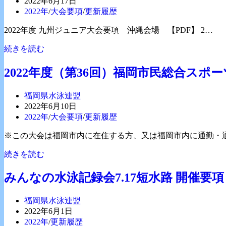
稿
投
2022年6月17日
員
水
催
者:
稿
投
2022年
/
大会要項
/
更新履歴
と
泳
要
公
稿
な
競
項
2022年度 九州ジュニア大会要項 沖縄会場 【PDF】 2…
開
カ
り
技
日:
テ
2022
ま
続きを読む
大
ゴ
年
し
会
リ
度
た
実
2022年度（第36回）福岡市民総合ス
ー:
九
施
州
要
投
福岡県水泳連盟
ジ
項
稿
投
2022年6月10日
ュ
者:
稿
投
2022年
/
大会要項
/
更新履歴
ニ
公
稿
ア
※この大会は福岡市内に在住する方、又は福岡市内に通勤・
開
カ
大
日:
テ
会
2022
続きを読む
ゴ
年
要
リ
度
項
みんなの水泳記録会7.17短水路 開催要項
ー:
（第
沖
36
縄
投
福岡県水泳連盟
回）
会
稿
投
2022年6月1日
福
場
者:
稿
投
2022年
/
更新履歴
岡