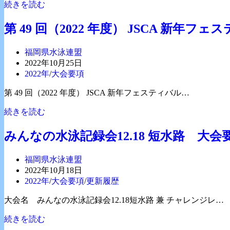
【要
続きを読む
記
ゴ
項】
録
リ
第
会
第 49 回（2022 年度） JSCA 新
ー:
25
２
回
０
投
福岡県水泳連盟
ベ
２
稿
投
2022年10月25日
ス
３
者:
稿
投
2022年
/
大会要項
ト
公
稿
チ
第 49 回（2022 年度） JSCA 新年フェスティバル…
開
カ
ャ
日:
テ
レ
第
続きを読む
ゴ
ン
49
リ
回
ジ
みんなの水泳記録会12.18 短水路 大会
ー:
（2022
カ
年
ッ
投
福岡県水泳連盟
度）
プ
稿
投
2022年10月18日
JSCA
水
者:
稿
投
2022年
/
大会要項
/
更新履歴
新
泳
公
稿
年
競
大会名 みんなの水泳記録会12.18短水路 兼 チャレンジレ…
開
カ
フ
技
日:
テ
ェ
大
み
続きを読む
ゴ
ス
会
ん