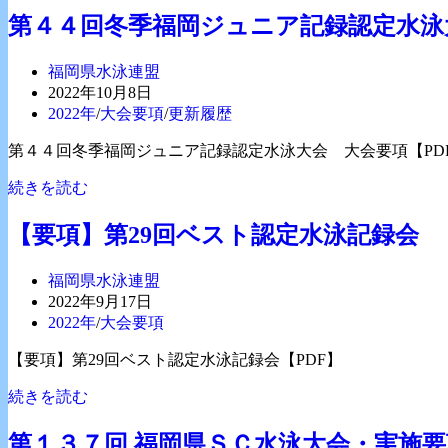
リ
テ
な
第４４回冬季福岡ジュニア記録認定水泳
ー:
ィ
の
バ
水
投
福岡県水泳連盟
ル
泳
稿
投
2022年10月8日
水
記
者:
稿
投
2022年
/
大会要項
/
更新履歴
泳
録
公
稿
競
会
第４４回冬季福岡ジュニア記録認定水泳大会 大会要項【PD
開
カ
技
12.18
日:
テ
大
短
第
続きを読む
ゴ
会
水
４
リ
福
路
４
【要項】第29回ベスト認定水泳記録会
ー:
岡
大
回
会
会
冬
投
福岡県水泳連盟
場
要
季
稿
投
2022年9月17日
大
項
福
者:
稿
投
2022年
/
大会要項
会
岡
公
稿
要
ジ
【要項】第29回ベスト認定水泳記録会【PDF】
開
カ
項
ュ
日:
テ
【要
続きを読む
ニ
ゴ
項】
ア
リ
第
記
第１３７回 福岡県ＳＣ水泳大会・実施要
ー: