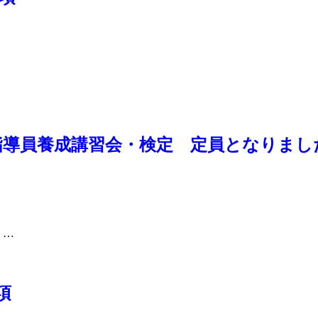
泳指導員養成講習会・検定 定員となりまし
 …
項