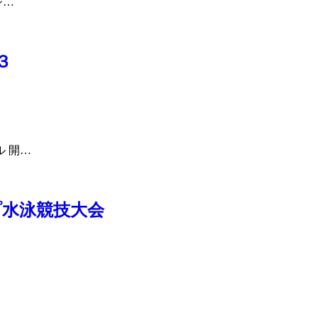
ジ…
３
 開…
プ水泳競技大会
】