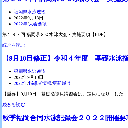
29
録
回
認
投
福岡県水泳連盟
ベ
定
稿
投
2022年9月13日
ス
水
者:
稿
投
2022年
/
大会要項
ト
泳
公
稿
認
大
第１３７回 福岡県ＳＣ水泳大会・実施要項【PDF】
開
カ
定
会
日:
テ
水
第
続きを読む
大
ゴ
泳
１
会
リ
記
３
【9月10日修正】令和４年度 基礎水
要
ー:
録
７
項
会
回
投
福岡県水泳連盟
福
稿
投
2022年9月10日
岡
者:
稿
投
2022年
/
指導者情報
/
更新履歴
県
公
稿
Ｓ
【重要】9月10日 基礎指導員講習会は、定員になりました。
開
カ
Ｃ
日:
テ
【9
続きを読む
水
ゴ
月
泳
リ
10
大
秋季福岡合同水泳記録会２０２２開催要
ー:
日
会・
修