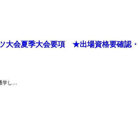
ポーツ大会夏季大会要項 ★出場資格要確
通学し…