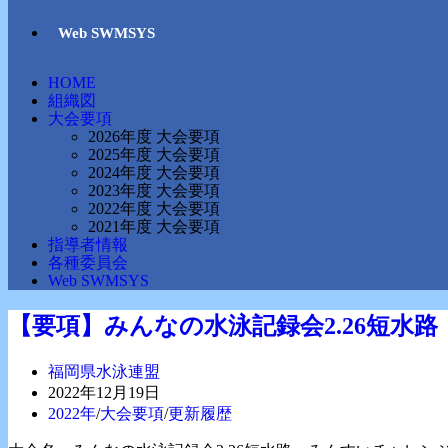
Web SWMSYS
HOME
組織図
大会要項
2026年度 大会要項
2025年度 大会要項
2024年度 大会要項
2023年度 大会要項
2022年度 大会要項
2021年度 大会要項
指導者情報
各種委員会
Web SWMSYS
【要項】みんなの水泳記録会2.26短水路
投
福岡県水泳連盟
稿
投
2022年12月19日
者:
稿
投
2022年
/
大会要項
/
更新履歴
公
稿