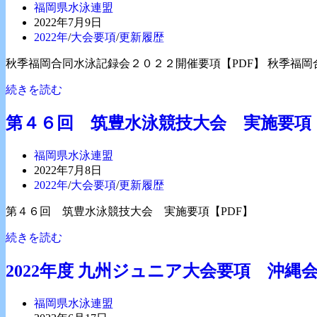
実
投
福岡県水泳連盟
正】
施
稿
投
2022年7月9日
令
要
者:
稿
投
2022年
/
大会要項
/
更新履歴
和
項
公
稿
４
秋季福岡合同水泳記録会２０２２開催要項【PDF】 秋季福岡
開
カ
年
日:
テ
度
秋
続きを読む
ゴ
基
季
リ
礎
福
第４６回 筑豊水泳競技大会 実施要項
ー:
水
岡
泳
合
投
福岡県水泳連盟
指
同
稿
投
2022年7月8日
導
水
者:
稿
投
2022年
/
大会要項
/
更新履歴
員
泳
公
稿
養
記
第４６回 筑豊水泳競技大会 実施要項【PDF】
開
カ
成
録
日:
テ
講
第
続きを読む
会
ゴ
習
４
２
リ
会・
６
０
2022年度 九州ジュニア大会要項 沖
ー:
検
回
２
定
筑
２
投
福岡県水泳連盟
定
豊
開