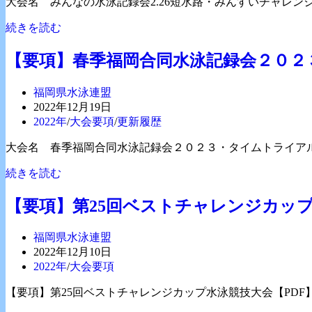
大会名 みんなの水泳記録会2.26短水路・みんすいチャレン
開
カ
日:
テ
【要
続きを読む
ゴ
項】
リ
み
【要項】春季福岡合同水泳記録会２０２
ー:
ん
な
投
福岡県水泳連盟
の
稿
投
2022年12月19日
水
者:
稿
投
2022年
/
大会要項
/
更新履歴
泳
公
稿
記
大会名 春季福岡合同水泳記録会２０２３・タイムトライアル
開
カ
録
日:
テ
【要
続きを読む
会
ゴ
項】
2.26
リ
短
春
【要項】第25回ベストチャレンジカッ
ー:
水
季
路
福
投
福岡県水泳連盟
岡
稿
投
2022年12月10日
合
者:
稿
投
2022年
/
大会要項
同
公
稿
水
【要項】第25回ベストチャレンジカップ水泳競技大会【PDF
開
カ
泳
日:
テ