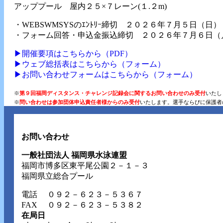
アッププール 屋内２５×７レーン(１.２m)
・WEBSWMSYSのｴﾝﾄﾘｰ締切 ２０２６年７月５日（日
・フォーム回答・申込金振込締切 ２０２６年７月６日（
▶︎開催要項はこちらから（PDF）
▶︎ウェブ総括表はこちらから（フォーム）
▶︎お問い合わせフォームはこちらから（フォーム）
※
第９回福岡ディスタンス・チャレンジ記録会に関するお問い合わせのみ受付
いたし
※
問い合わせは参加団体申込責任者様からのみ受付
いたします。選手ならびに保護者
お問い合わせ
一般社団法人 福岡県水泳連盟
福岡市博多区東平尾公園２－１－３
福岡県立総合プール
電話
０９２－６２３－５３６７
FAX ０９２－６２３－５３８２
在局日