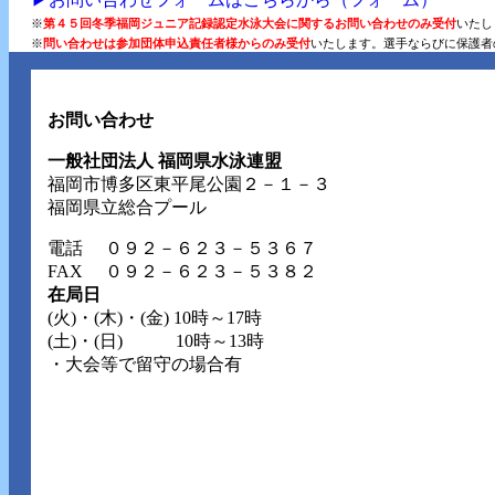
※
第４５回冬季福岡ジュニア記録認定水泳大会に関するお問い合わせのみ受付
いたし
※
問い合わせは参加団体申込責任者様からのみ受付
いたします。選手ならびに保護者
お問い合わせ
一般社団法人 福岡県水泳連盟
福岡市博多区東平尾公園２－１－３
福岡県立総合プール
電話
０９２－６２３－５３６７
FAX ０９２－６２３－５３８２
在局日
(火)・(木)・(金) 10時～17時
(土)・(日) 10時～13時
・大会等で留守の場合有