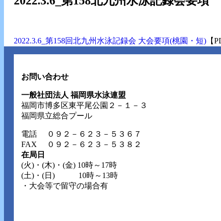
2022.3.6_第158北九州水泳記録会要項
2022.3.6_第158回北九州水泳記録会 大会要項(桃園・短)
【P
お問い合わせ
一般社団法人 福岡県水泳連盟
福岡市博多区東平尾公園２－１－３
福岡県立総合プール
電話
０９２－６２３－５３６７
FAX ０９２－６２３－５３８２
在局日
(火)・(木)・(金) 10時～17時
(土)・(日) 10時～13時
・大会等で留守の場合有