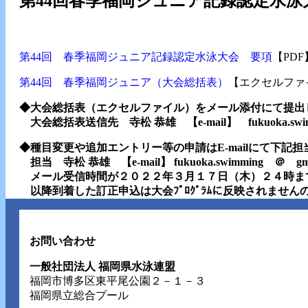
第44回春季福岡ジュニア記録認定水
第44回 春季福岡ジュニア記録認定水泳大会 要項
【PDF
第44回 春季福岡ジュニア（大会総括表）
【エクセルファ
◆大会総括表（エクセルファイル）をメール添付にて提出
大会総括表送信先 寺松 恭雄 【e-mail】 fukuoka.swimm
◆種目変更や追加エントリー等の申請はE-mailにて下記
担当 寺松 恭雄 【e-mail】 fukuoka.swimming ＠ gma
メール受信時間が２０２２年３月１７日（木）２４時ま
以降到着した訂正申込は大会ﾌﾟﾛｸﾞﾗﾑに反映されません
お問い合わせ
一般社団法人 福岡県水泳連盟
福岡市博多区東平尾公園２－１－３
福岡県立総合プール