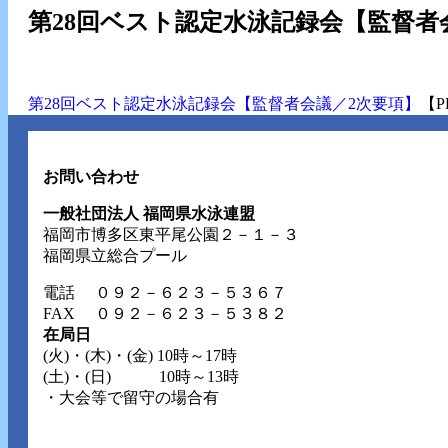
第28回ベスト認定水泳記録会【監督者
第28回ベスト認定水泳記録会【監督者会議／2次要項】
【P
お問い合わせ
一般社団法人 福岡県水泳連盟
福岡市博多区東平尾公園２－１－３
福岡県立総合プール
電話
０９２－６２３－５３６７
FAX ０９２－６２３－５３８２
在局日
(火)・(木)・(金) 10時～17時
(土)・(日) 10時～13時
・大会等で留守の場合有